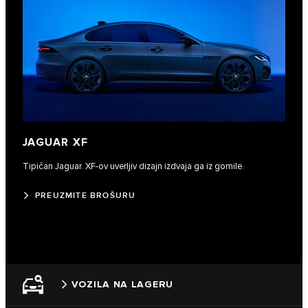
JAGUAR XF
Tipičan Jaguar. XF-ov uverljiv dizajn izdvaja ga iz gomile.
PREUZMITE BROŠURU
VOZILA NA LAGERU