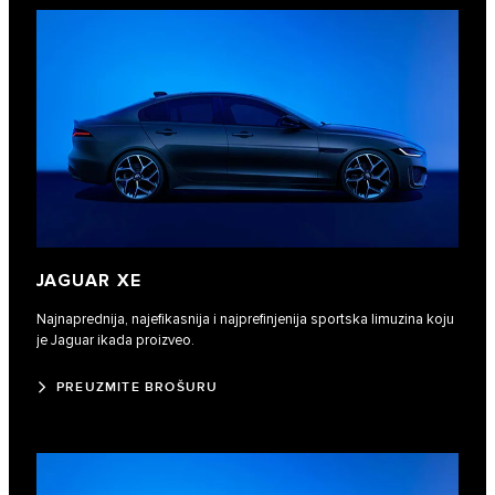
JAGUAR XE
Najnaprednija, najefikasnija i najprefinjenija sportska limuzina koju
je Jaguar ikada proizveo.
PREUZMITE BROŠURU