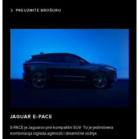
PREUZMITE BROŠURU
JAGUAR E‑PACE
E‑PACE je Jaguarov prvi kompaktni SUV. To je jedinstvena
kombinacija izgleda,agilnosti i dinamične vožnje.